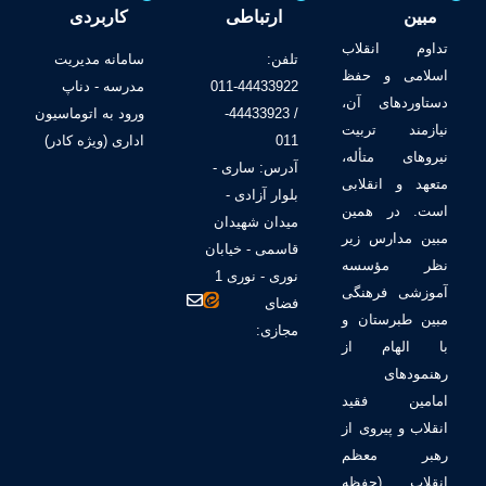
12- تنظیمات کادر و حاشیه سلول ها
مبین
ارتباطی
کاربردی
تداوم انقلاب
تلفن:
سامانه مدیریت
اسلامی و حفظ
44433922-011
مدرسه - دناپ
دستاوردهای آن،
/ 44433923-
ورود به اتوماسیون
نیازمند تربیت
011
اداری (ویژه کادر)
نیروهای متأله،
آدرس: ساری -
متعهد و انقلابی
بلوار آزادی -
است. در همین
میدان شهیدان
مبین مدارس زیر
قاسمی - خیابان
نظر مؤسسه
نوری - نوری 1
آموزشی فرهنگی
فضای
مبین طبرستان و
مجازی:
با الهام از
رهنمودهای
امامین فقید
انقلاب و پیروی از
رهبر معظم
انقلاب (حفظه