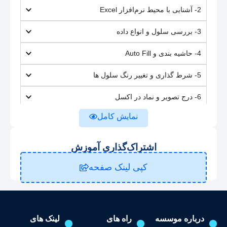
2- آشنایی با محیط نرم‌افزار Excel
3- بررسی سلول و انواع داده
4- حاشیه بندی و Auto Fill
5- شرط گذاری و تغییر رنگ سلول ها
6- درج تصویر و نماد در اکسل
نمایش کامل
7- ترسیم اشکال و Smart Art
8- نمایش اطلاعات در قالب نمودار
اشتراک‌گذاری آموزش
9- نمایش گرافیکی دیتا با Spark
کپی لینک صفحه
10- درج هدر، فوتر و سایر اشیاء
11- استفاده از تم در اکسل
درباره موسسه
راه های
لینک های